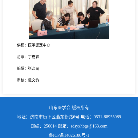
供稿：医学鉴定中心
初审：丁嘉霖
编辑：张晓涵
审核：戴文钧
山东医学会 版权所有
地址：济南市历下区燕东新路6号 电话：0531-88955089
邮编：250014 邮箱：sdsyxhbgs@163.com
鲁ICP备14026106号-1