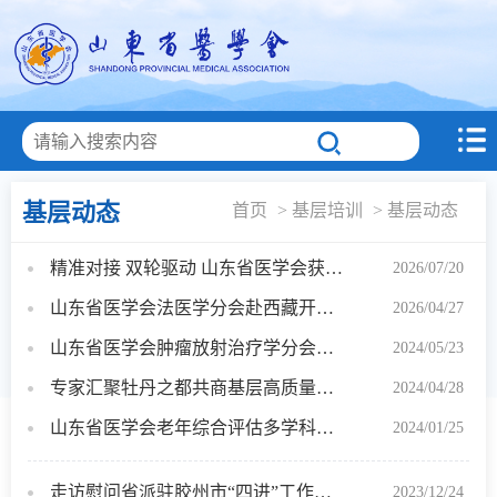
基层动态
首页
> 基层培训
> 基层动态
精准对接 双轮驱动 山东省医学会获批两个中华医学会2026年“惠基层”项目相继启动
2026/07/20
山东省医学会法医学分会赴西藏开展残疾等级评定培训
2026/04/27
山东省医学会肿瘤放射治疗学分会基层学组第一次学术会议在济宁举办
2024/05/23
专家汇聚牡丹之都共商基层高质量发展—山东省医学会核心制度与病历书写巡讲（总第九期 ）2024年第一期在菏泽医学专科学校成功举办
2024/04/28
山东省医学会老年综合评估多学科联合委员会“助力基层工程”活动（青岛站）成功举办
2024/01/25
走访慰问省派驻胶州市“四进”工作支队暨基层医疗服务能力提升培训活动成功举办
2023/12/24